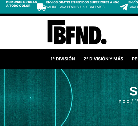
POR UNAS GRADAS
ENVÍOS GRATIS EN PEDIDOS SUPERIORES A 49€
ENVÍO
A TODO COLOR
VÁLIDO PARA PENÍNSULA Y BALEARES
PARA
1º DIVISIÓN
2ª DIVISIÓN Y MÁS
PE
S
Inicio
/
1