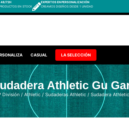
 48/72H
EXPERTOS EN PERSONALIZACIÓN
 PRODUCTOS EN STOCK
CREAMOS DISEÑOS DESDE 1 UNIDAD
RSONALIZA
CASUAL
LA SELECCIÓN
udadera Athletic Gu Ga
ª División
/
Athletic
/
Sudaderas Athletic
/ Sudadera Athleti