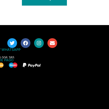
/ WHATSAPP
4 006 385
DE PAGO