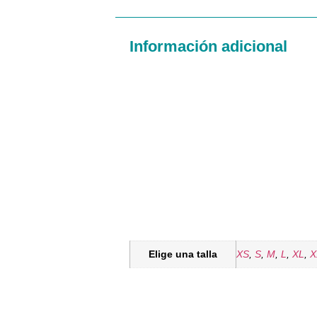
Información adicional
Elige una talla
XS
,
S
,
M
,
L
,
XL
,
X