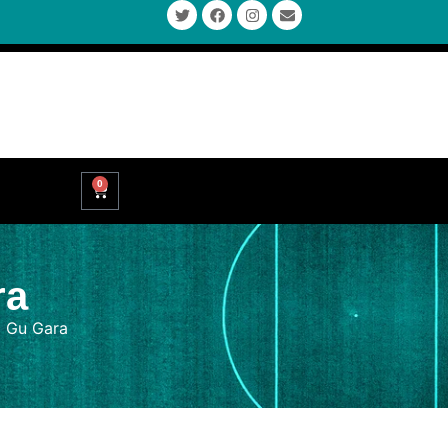
0
ra
c Gu Gara