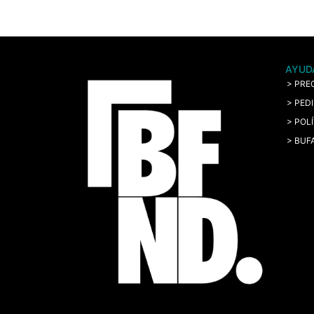
AYUD
> PRE
> PED
> POL
> BUF