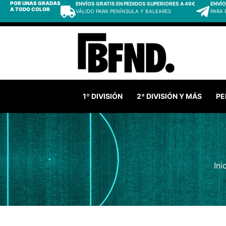
POR UNAS GRADAS
ENVÍOS GRATIS EN PEDIDOS SUPERIORES A 49€
ENVÍO
A TODO COLOR
VÁLIDO PARA PENÍNSULA Y BALEARES
PARA
1º DIVISIÓN
2ª DIVISIÓN Y MÁS
PE
Ini