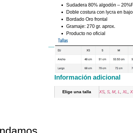
Sudadera 80% algodón – 20%Po
Doble costura con lycra en baj
Bordado Oro frontal
Gramaje: 270 gr. aprox.
Producto no oficial
Información adicional
Elige una talla
XS
,
S
,
M
,
L
,
XL
,
X
mendamos…