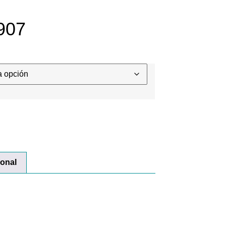
907
ional