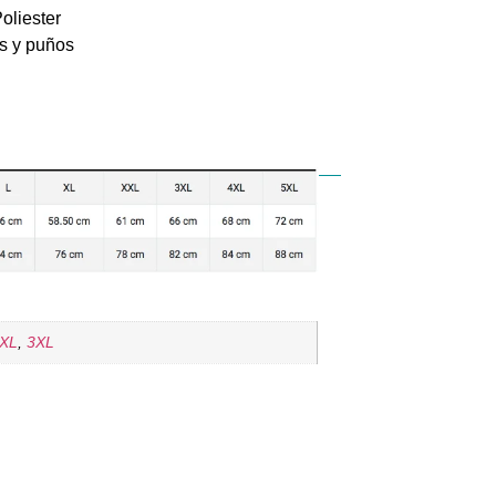
liester
os y puños
XL
,
3XL