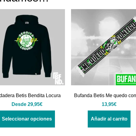
dadera Betis Bendita Locura
Bufanda Betis Me quedo con
Desde
29,95
€
13,95
€
Seleccionar opciones
Añadir al carrito