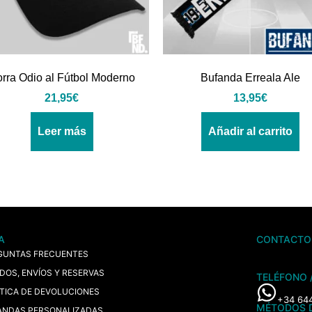
rra Odio al Fútbol Moderno
Bufanda Erreala Ale
21,95
€
13,95
€
Leer más
Añadir al carrito
A
CONTACTO
GUNTAS FRECUENTES
IDOS, ENVÍOS Y RESERVAS
TELÉFONO 
ÍTICA DE DEVOLUCIONES
+34 64
MÉTODOS 
ANDAS PERSONALIZADAS