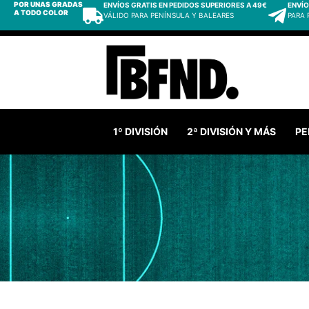
POR UNAS GRADAS
ENVÍOS GRATIS EN PEDIDOS SUPERIORES A 49€
ENVÍO
A TODO COLOR
VÁLIDO PARA PENÍNSULA Y BALEARES
PARA
1º DIVISIÓN
2ª DIVISIÓN Y MÁS
PE