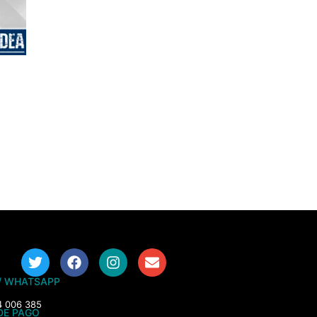
/ WHATSAPP
4 006 385
DE PAGO