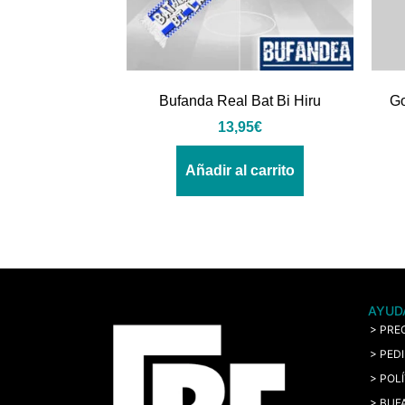
Bufanda Real Bat Bi Hiru
Go
13,95
€
Añadir al carrito
AYUD
> PRE
> PED
> POL
> BUF