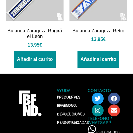
Bufanda Zaragoza Rugirá
Bufanda Zaragoza Retro
el León
13,95
€
13,95
€
Añadir al carrito
Añadir al carrito
AYUDA
CONTACTO
> PREGUNTAS FRECUENTES
> PEDIDOS, ENVÍOS Y RESERVAS
> POLÍTICA DE DEVOLUCIONES
TELÉFONO /
WHATSAPP
> BUFANDAS PERSONALIZADAS
+34 644 006