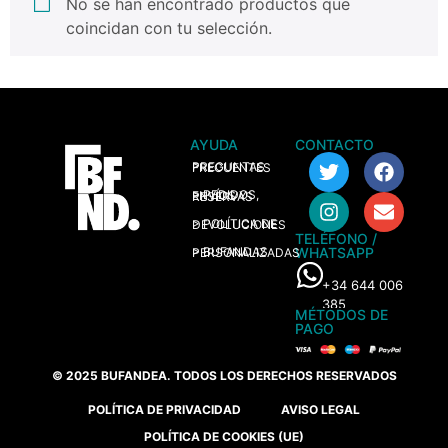
No se han encontrado productos que
coincidan con tu selección.
AYUDA
CONTACTO
> PREGUNTAS FRECUENTES
> PEDIDOS, ENVÍOS Y RESERVAS
> POLÍTICA DE DEVOLUCIONES
TELÉFONO /
WHATSAPP
> BUFANDAS PERSONALIZADAS
+34 644 006
385
MÉTODOS DE
PAGO
© 2025 BUFANDEA. TODOS LOS DERECHOS RESERVADOS
POLÍTICA DE PRIVACIDAD
AVISO LEGAL
POLÍTICA DE COOKIES (UE)