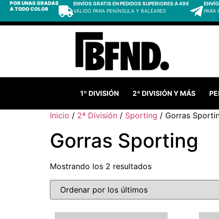
POR UNAS GRADAS
ENVÍOS GRATIS EN PEDIDOS SUPERIORES A 49€
ENVÍO
A TODO COLOR
VÁLIDO PARA PENÍNSULA Y BALEARES
PARA
1º DIVISIÓN
2ª DIVISIÓN Y MÁS
PE
Inicio
/
2ª División
/
Sporting
/ Gorras Sporti
Gorras Sporting
Mostrando los 2 resultados