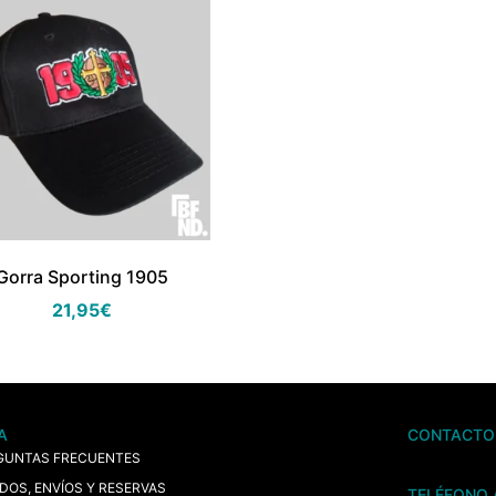
Gorra Sporting 1905
21,95
€
A
CONTACTO
GUNTAS FRECUENTES
IDOS, ENVÍOS Y RESERVAS
TELÉFONO 