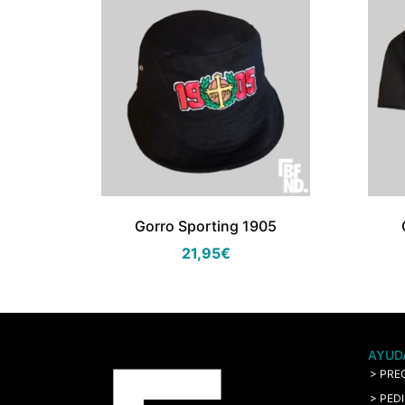
Gorro Sporting 1905
21,95
€
AYUD
> PRE
> PED