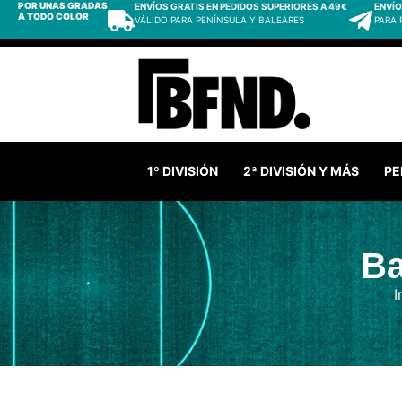
POR UNAS GRADAS
ENVÍOS GRATIS EN PEDIDOS SUPERIORES A 49€
ENVÍO
A TODO COLOR
VÁLIDO PARA PENÍNSULA Y BALEARES
PARA
1º DIVISIÓN
2ª DIVISIÓN Y MÁS
PE
Ba
I