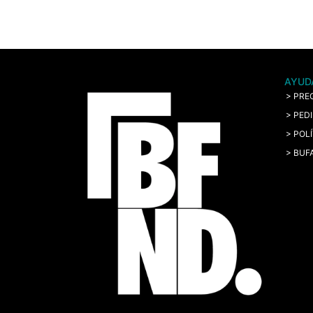
AYUD
> PRE
> PED
> POL
> BUF