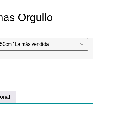
as Orgullo
ional