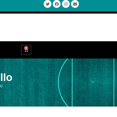
0
llo
lo