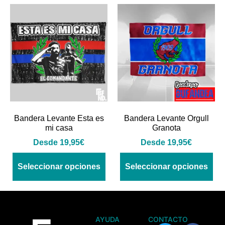
Bandera Levante Esta es
Bandera Levante Orgull
mi casa
Granota
Desde
19,95
€
Desde
19,95
€
Seleccionar opciones
Seleccionar opciones
AYUDA
CONTACTO