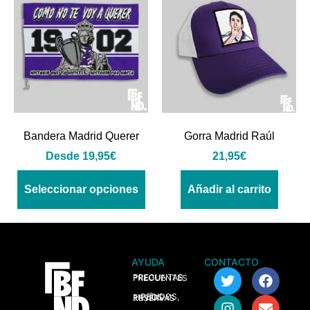
Bandera Madrid Querer
Gorra Madrid Raúl
Desde
19,95
€
21,95
€
Seleccionar opciones
Añadir al carrito
AYUDA
CONTACTO
> PREGUNTAS FRECUENTES
> PEDIDOS, ENVÍOS Y RESERVAS