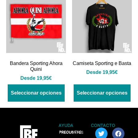
Bandera Sporting Ahora
Camiseta Sporting e Basta
Quini
Desde
19,95
€
Desde
19,95
€
Seleccionar opciones
Seleccionar opciones
AYUDA
CONTACTO
> PREGUNTAS FRECUENTES