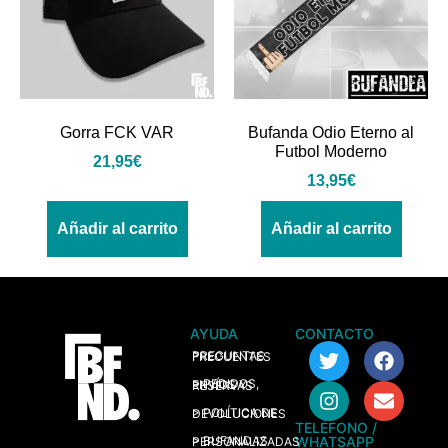
Gorra FCK VAR
Bufanda Odio Eterno al
Futbol Moderno
21,95
€
13,95
€
Añadir al carrito
Añadir al carrito
AYUDA
CONTACTO
> PREGUNTAS FRECUENTES
> PEDIDOS, ENVÍOS Y RESERVAS
> POLÍTICA DE DEVOLUCIONES
TELÉFONO /
WHATSAPP
> BUFANDAS PERSONALIZADAS