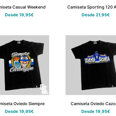
iseta Casual Weekend
Camiseta Sporting 120 
Desde
19,95
€
Desde
21,95
€
miseta Oviedo Siempre
Camiseta Oviedo Cazo
Desde
19,95
€
Desde
19,95
€