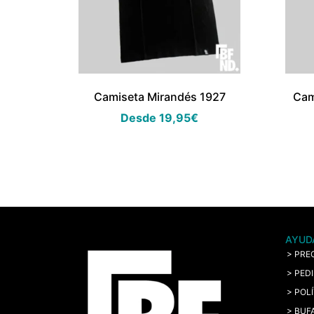
Camiseta Mirandés 1927
Cam
Desde
19,95
€
AYUD
> PRE
> PED
> POL
> BUF