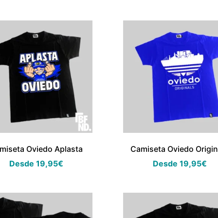
miseta Oviedo Aplasta
Camiseta Oviedo Origin
Desde
19,95
€
Desde
19,95
€