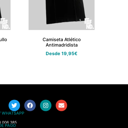
llo
Camiseta Atlético
Antimadridista
Desde
19,95
€
/ WHATSAPP
4 006 385
DE PAGO