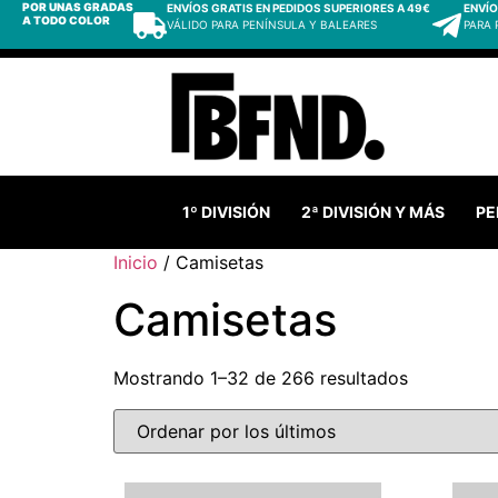
POR UNAS GRADAS
ENVÍOS GRATIS EN PEDIDOS SUPERIORES A 49€
ENVÍO
A TODO COLOR
VÁLIDO PARA PENÍNSULA Y BALEARES
PARA
1º DIVISIÓN
2ª DIVISIÓN Y MÁS
PE
Inicio
/ Camisetas
Camisetas
Mostrando 1–32 de 266 resultados