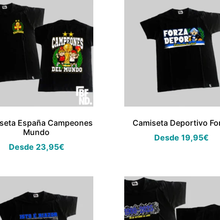
seta España Campeones
Camiseta Deportivo Fo
Mundo
Desde
19,95
€
Desde
23,95
€