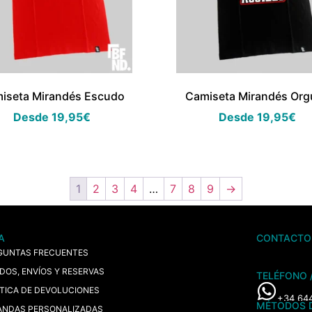
iseta Mirandés Escudo
Camiseta Mirandés Orgu
Desde
19,95
€
Desde
19,95
€
1
2
3
4
…
7
8
9
→
A
CONTACTO
GUNTAS FRECUENTES
IDOS, ENVÍOS Y RESERVAS
TELÉFONO 
ÍTICA DE DEVOLUCIONES
+34 64
MÉTODOS 
ANDAS PERSONALIZADAS