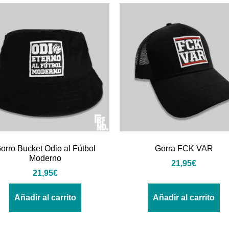
orro Bucket Odio al Fútbol
Gorra FCK VAR
Moderno
21,95
€
21,95
€
Añadir al carrito
Añadir al carrito