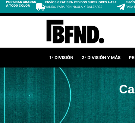
POR UNAS GRADAS
ENVÍOS GRATIS EN PEDIDOS SUPERIORES A 49€
ENVÍO
A TODO COLOR
VÁLIDO PARA PENÍNSULA Y BALEARES
PARA
1º DIVISIÓN
2ª DIVISIÓN Y MÁS
PE
Ca