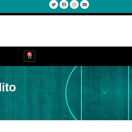
0
ito