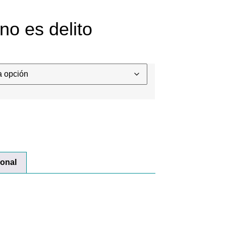
o es delito
ional