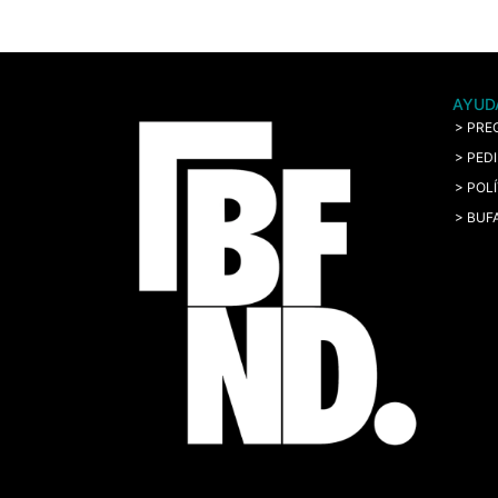
AYUD
> PRE
> PED
> POL
> BUF