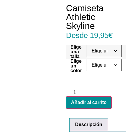
Camiseta
Athletic
Skyline
Desde
19,95
€
Elige
una
talla
Elige
un
color
Añadir al carrito
Descripción