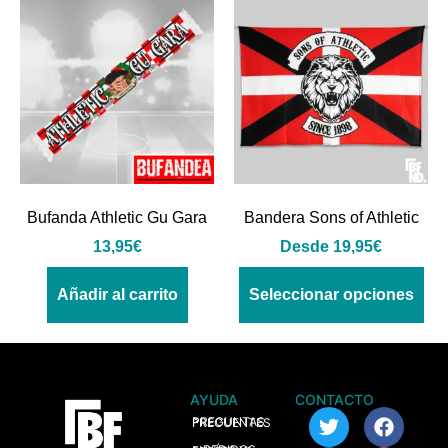
Bufanda Athletic Gu Gara
Bandera Sons of Athletic
13,95
€
Desde
19,95
€
Añadir al carrito
Seleccionar opciones
AYUDA
CONTACTO
> PREGUNTAS FRECUENTES