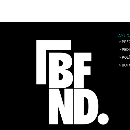
AYUD
> PRE
> PED
> POL
> BUF