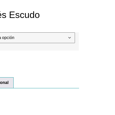
és Escudo
ional