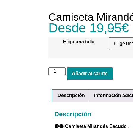
Camiseta Mirand
Desde
19,95
€
Elige una talla
Añadir al carrito
Descripción
Información adic
Descripción
🔴
⚫
Camiseta Mirandés Escudo
.