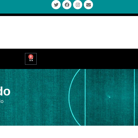
0
do
do