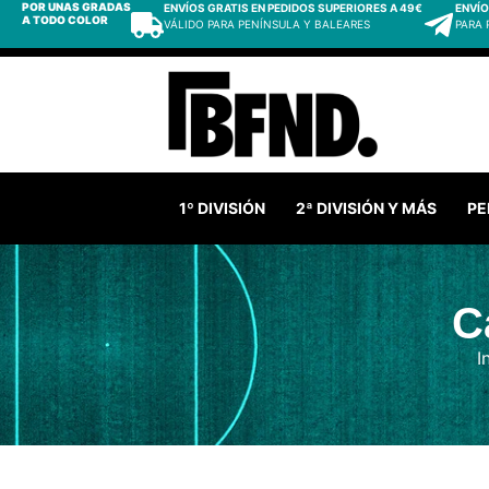
POR UNAS GRADAS
ENVÍOS GRATIS EN PEDIDOS SUPERIORES A 49€
ENVÍO
A TODO COLOR
VÁLIDO PARA PENÍNSULA Y BALEARES
PARA
1º DIVISIÓN
2ª DIVISIÓN Y MÁS
PE
C
I