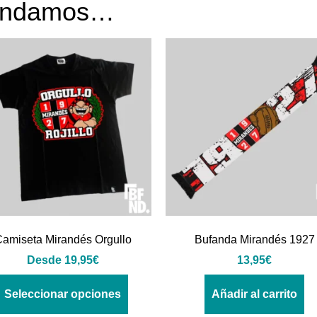
mendamos…
amiseta Mirandés Orgullo
Bufanda Mirandés 1927
Desde
19,95
€
13,95
€
Seleccionar opciones
Añadir al carrito