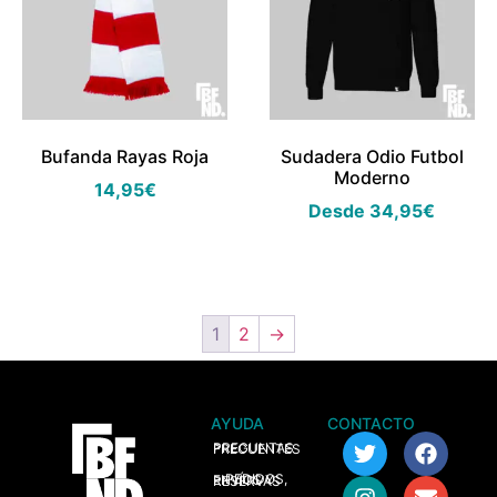
Bufanda Rayas Roja
Sudadera Odio Futbol
Moderno
14,95
€
Desde
34,95
€
1
2
→
AYUDA
CONTACTO
> PREGUNTAS FRECUENTES
> PEDIDOS, ENVÍOS Y RESERVAS