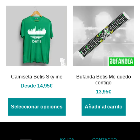
Camiseta Betis Skyline
Bufanda Betis Me quedo
contigo
Desde
14,95
€
13,95
€
Seleccionar opciones
Añadir al carrito
AYUDA
CONTACTO