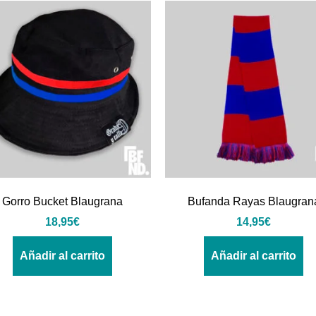
Gorro Bucket Blaugrana
Bufanda Rayas Blaugran
18,95
€
14,95
€
Añadir al carrito
Añadir al carrito