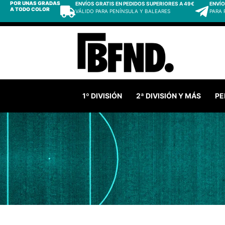
POR UNAS GRADAS
ENVÍOS GRATIS EN PEDIDOS SUPERIORES A 49€
ENVÍO
A TODO COLOR
VÁLIDO PARA PENÍNSULA Y BALEARES
PARA
1º DIVISIÓN
2ª DIVISIÓN Y MÁS
PE