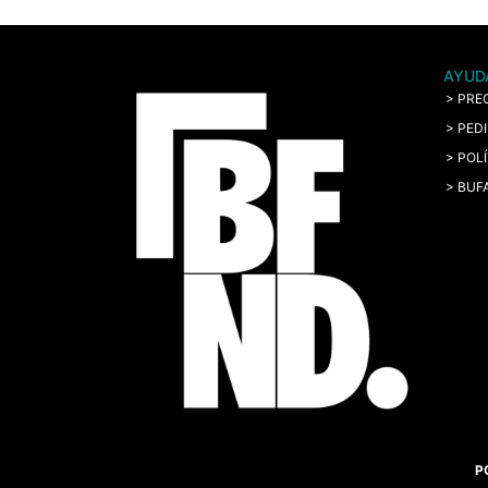
AYUD
> PRE
> PED
> POL
> BUF
P