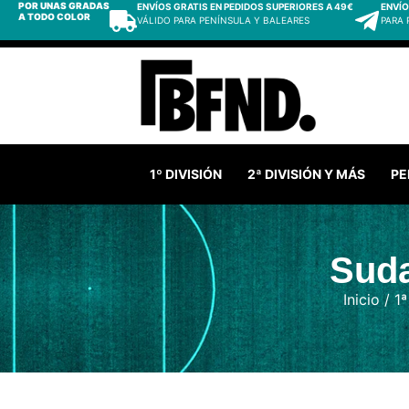
POR UNAS GRADAS
ENVÍOS GRATIS EN PEDIDOS SUPERIORES A 49€
ENVÍO
A TODO COLOR
VÁLIDO PARA PENÍNSULA Y BALEARES
PARA
1º DIVISIÓN
2ª DIVISIÓN Y MÁS
PE
Suda
Inicio
/
1ª