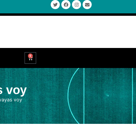
0
s voy
vayas voy