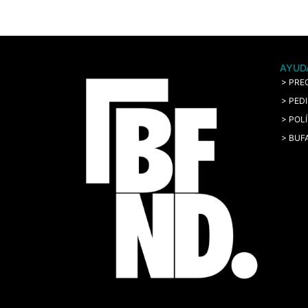
AYUD
> PRE
> PED
> POL
> BUF