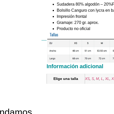
Sudadera 80% algodón – 20%Po
Bolsillo Canguro con lycra en 
Impresión frontal
Gramaje: 270 gr. aprox.
Producto no oficial
Información adicional
Elige una talla
XS
,
S
,
M
,
L
,
XL
,
X
mendamos…