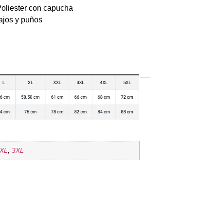
liester con capucha
bajos y puños
XL
,
3XL