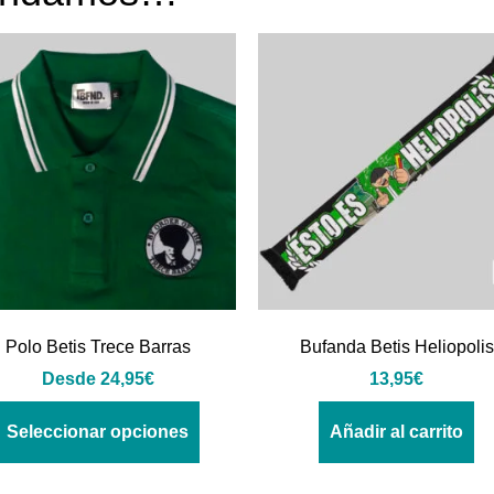
Polo Betis Trece Barras
Bufanda Betis Heliopolis
Desde
24,95
€
13,95
€
Seleccionar opciones
Añadir al carrito