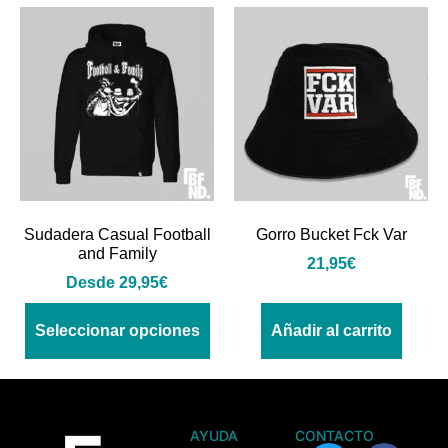
Sudadera Casual Football
Gorro Bucket Fck Var
and Family
21,95
€
Desde
29,95
€
Seleccionar opciones
Añadir al carrito
AYUDA
CONTACTO