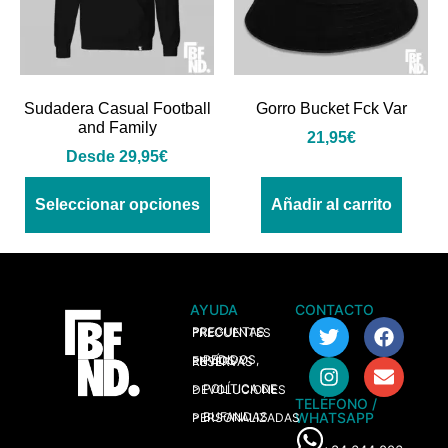
Sudadera Casual Football
Gorro Bucket Fck Var
and Family
21,95
€
Desde
29,95
€
Seleccionar opciones
Añadir al carrito
AYUDA
CONTACTO
> PREGUNTAS FRECUENTES
> PEDIDOS, ENVÍOS Y RESERVAS
> POLÍTICA DE DEVOLUCIONES
TELÉFONO /
WHATSAPP
> BUFANDAS PERSONALIZADAS