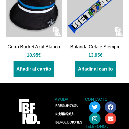
Gorro Bucket Azul Blanco
Bufanda Getafe Siempre
18,95
€
13,95
€
Añadir al carrito
Añadir al carrito
AYUDA
CONTACTO
> PREGUNTAS FRECUENTES
> PEDIDOS, ENVÍOS Y RESERVAS
> POLÍTICA DE DEVOLUCIONES
TELÉFONO /